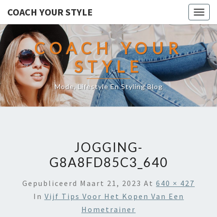
COACH YOUR STYLE
Togg
navig
COACH YOUR
STYLE
Mode, Lifestyle En Styling Blog
JOGGING-
G8A8FD85C3_640
Gepubliceerd
Maart 21, 2023
At
640 × 427
In
Vijf Tips Voor Het Kopen Van Een
Hometrainer