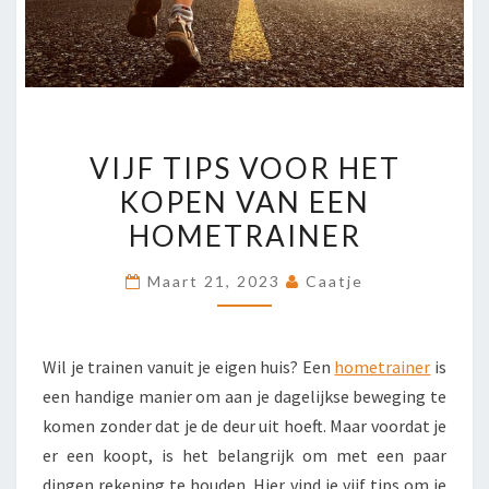
VIJF
VIJF TIPS VOOR HET
TIPS
KOPEN VAN EEN
VOOR
HOMETRAINER
HET
KOPEN
Maart 21, 2023
Caatje
VAN
EEN
HOMETRAINER
Wil je trainen vanuit je eigen huis? Een
hometrainer
is
een handige manier om aan je dagelijkse beweging te
komen zonder dat je de deur uit hoeft. Maar voordat je
er een koopt, is het belangrijk om met een paar
dingen rekening te houden. Hier vind je vijf tips om je