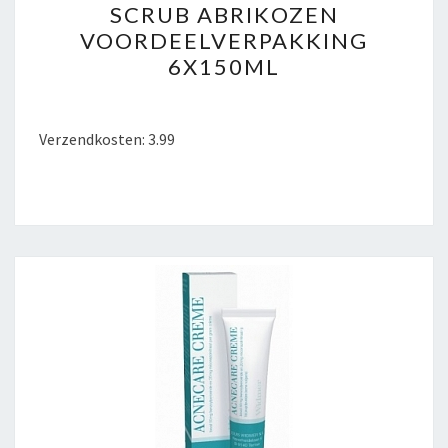
SCRUB ABRIKOZEN
FACIAL
VOORDEELVERPAKKING
SCRUB
6X150ML
ABRIKOZEN
VOORDEELVERPAKKING
6X150ML
Verzendkosten: 3.99