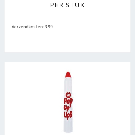
PER STUK
LIPS
05
TENDERSWEET
Verzendkosten: 3.99
WATERMELON
PER
STUK