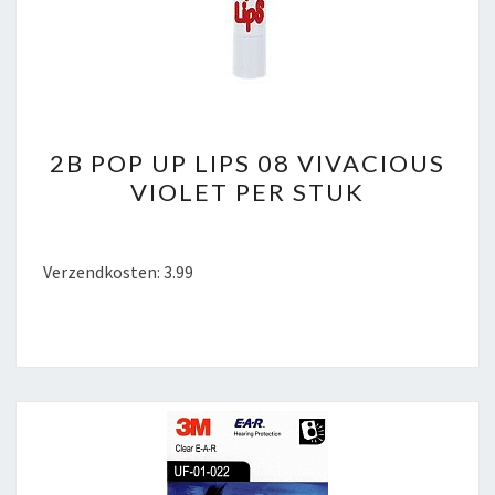
2B
2B POP UP LIPS 08 VIVACIOUS
POP
VIOLET PER STUK
UP
LIPS
08
Verzendkosten: 3.99
VIVACIOUS
VIOLET
PER
STUK