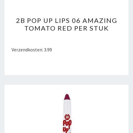
2B
2B POP UP LIPS 06 AMAZING
POP
TOMATO RED PER STUK
UP
LIPS
06
Verzendkosten: 3.99
AMAZING
TOMATO
RED
PER
STUK