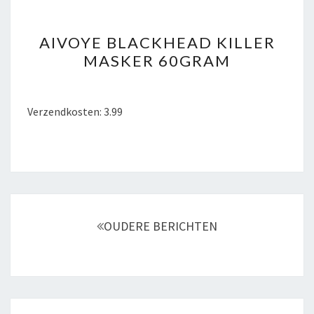
AIVOYE
AIVOYE BLACKHEAD KILLER
BLACKHEAD
MASKER 60GRAM
KILLER
MASKER
60GRAM
Verzendkosten: 3.99
Berichtnavigatie
OUDERE BERICHTEN