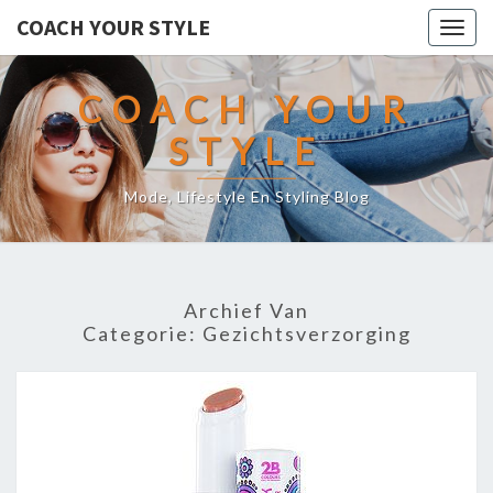
COACH YOUR STYLE
Togg
navig
COACH YOUR
STYLE
Mode, Lifestyle En Styling Blog
Archief Van
Categorie:
Gezichtsverzorging