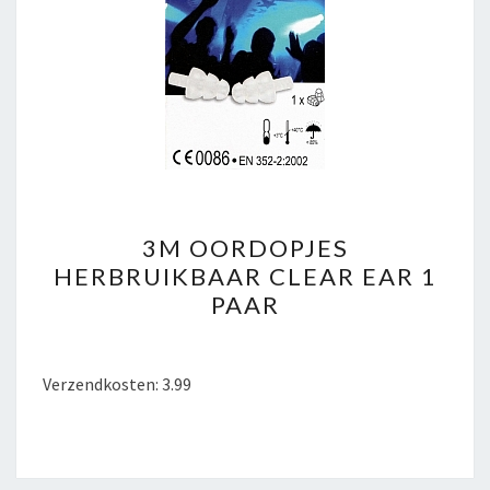
3M
3M OORDOPJES
OORDOPJES
HERBRUIKBAAR CLEAR EAR 1
HERBRUIKBAAR
PAAR
CLEAR
EAR
1
Verzendkosten: 3.99
PAAR