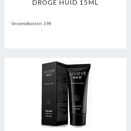
DROGE HUID 15ML
NORMALE
TOT
DROGE
Verzendkosten: 3.99
HUID
15ML