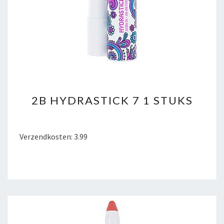
2B
2B HYDRASTICK 7 1 STUKS
HYDRASTICK
7
1
Verzendkosten: 3.99
STUKS