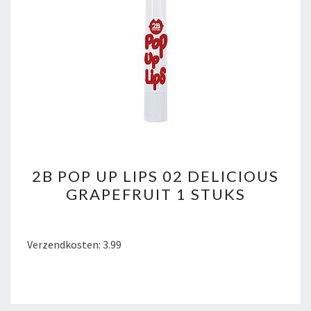
2B
2B POP UP LIPS 02 DELICIOUS
POP
GRAPEFRUIT 1 STUKS
UP
LIPS
02
Verzendkosten: 3.99
DELICIOUS
GRAPEFRUIT
1