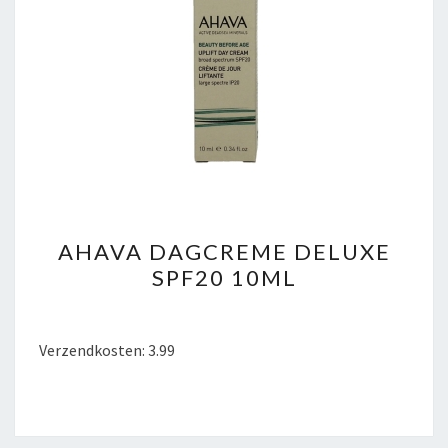
AHAVA
AHAVA DAGCREME DELUXE
DAGCREME
SPF20 10ML
DELUXE
SPF20
10ML
Verzendkosten: 3.99