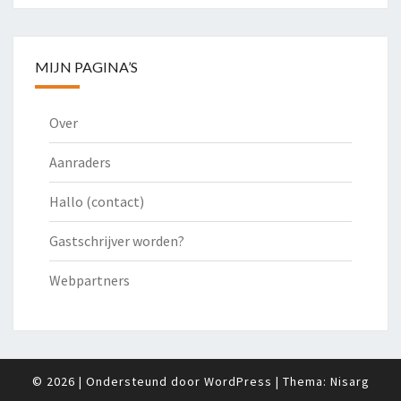
MIJN PAGINA’S
Over
Aanraders
Hallo (contact)
Gastschrijver worden?
Webpartners
© 2026
|
Ondersteund door
WordPress
|
Thema:
Nisarg