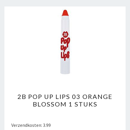
STUKS
2B
2B POP UP LIPS 03 ORANGE
POP
BLOSSOM 1 STUKS
UP
LIPS
03
Verzendkosten: 3.99
ORANGE