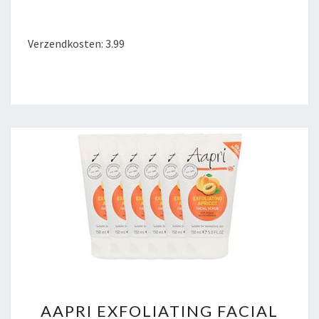
SCRUB
ABRIKOZEN
Verzendkosten: 3.99
150ML
AAPRI
AAPRI EXFOLIATING FACIAL
EXFOLIATING