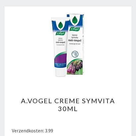
A.VOGEL
A.VOGEL CREME SYMVITA
CREME
30ML
SYMVITA
30ML
Verzendkosten: 3.99