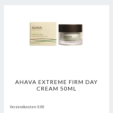
AHAVA
AHAVA EXTREME FIRM DAY
EXTREME
CREAM 50ML
FIRM
DAY
CREAM
Verzendkosten: 0.00
50ML