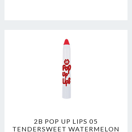
BLOSSOM
1
STUKS
2B
2B POP UP LIPS 05
POP
TENDERSWEET WATERMELON
UP