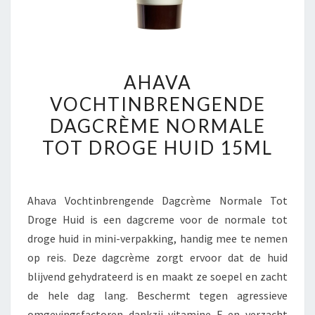
AHAVA
AHAVA
VOCHTINBRENGENDE
VOCHTINBRENGENDE
DAGCRÈME
DAGCRÈME NORMALE
NORMALE
TOT
TOT DROGE HUID 15ML
DROGE
HUID
15ML
Ahava Vochtinbrengende Dagcrème Normale Tot
Droge Huid is een dagcreme voor de normale tot
droge huid in mini-verpakking, handig mee te nemen
op reis. Deze dagcrème zorgt ervoor dat de huid
blijvend gehydrateerd is en maakt ze soepel en zacht
de hele dag lang. Beschermt tegen agressieve
omgevingsfactoren dankzij vitamine E en verzacht