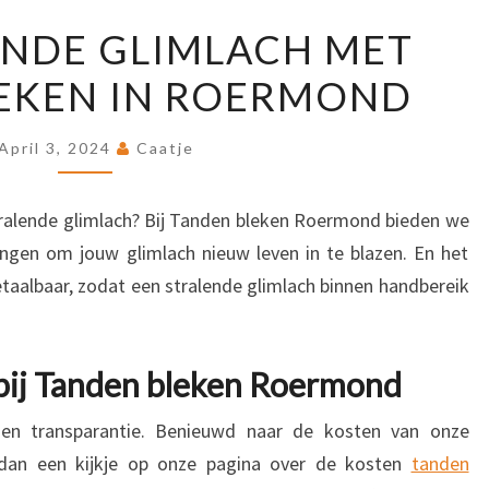
EEN
ENDE GLIMLACH MET
STRALENDE
EKEN IN ROERMOND
GLIMLACH
MET
TANDEN
April 3, 2024
Caatje
BLEKEN
IN
tralende glimlach? Bij Tanden bleken Roermond bieden we
ROERMOND
ngen om jouw glimlach nieuw leven in te blazen. En het
betaalbaar, zodat een stralende glimlach binnen handbereik
 bij Tanden bleken Roermond
d en transparantie. Benieuwd naar de kosten van onze
dan een kijkje op onze pagina over de kosten
tanden