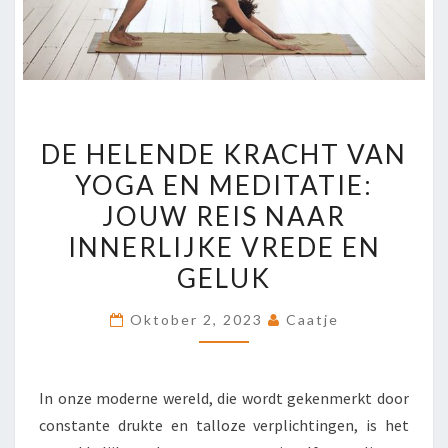
DE
DE HELENDE KRACHT VAN
HELENDE
YOGA EN MEDITATIE:
KRACHT
JOUW REIS NAAR
VAN
YOGA
INNERLIJKE VREDE EN
EN
GELUK
MEDITATIE:
JOUW
Oktober 2, 2023
Caatje
REIS
NAAR
In onze moderne wereld, die wordt gekenmerkt door
INNERLIJKE
constante drukte en talloze verplichtingen, is het
VREDE