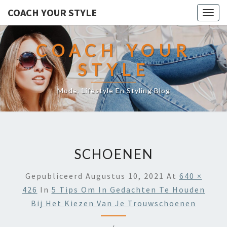
COACH YOUR STYLE
Togg
navig
COACH YOUR
STYLE
Mode, Lifestyle En Styling Blog
SCHOENEN
Gepubliceerd
Augustus 10, 2021
At
640 ×
426
In
5 Tips Om In Gedachten Te Houden
Bij Het Kiezen Van Je Trouwschoenen