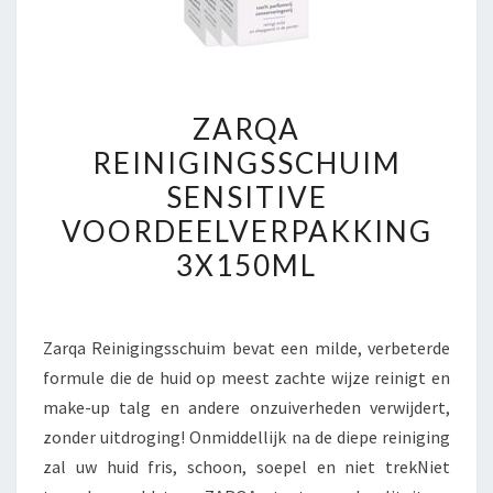
ZARQA
ZARQA
REINIGINGSSCHUIM
REINIGINGSSCHUIM
SENSITIVE
SENSITIVE
VOORDEELVERPAKKING
3X150ML
VOORDEELVERPAKKING
3X150ML
Zarqa Reinigingsschuim bevat een milde, verbeterde
formule die de huid op meest zachte wijze reinigt en
make-up talg en andere onzuiverheden verwijdert,
zonder uitdroging! Onmiddellijk na de diepe reiniging
zal uw huid fris, schoon, soepel en niet trekNiet