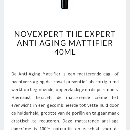
NOVEXPERT
NOVEXPERT THE EXPERT
THE
ANTI AGING MATTIFIER
EXPERT
40ML
ANTI
AGING
MATTIFIER
De Anti-Aging Mattifier is een matterende dag- of
40ML
nachtverzorging die zowel preventief als corrigerend
werkt op beginnende, oppervlakkige en diepe rimpels.
Hiernaast herstelt de matterende crème het
evenwicht in een gecombineerde tot vette huid door
de helderheid, grootte van de poriën en talgaanmaak
drastisch te reduceren. Deze matterende anti-age
dagcrème is 100% natuurlijk en geschikt voor de