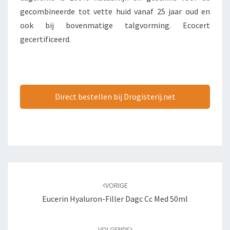
gecombineerde tot vette huid vanaf 25 jaar oud en
ook bij bovenmatige talgvorming. Ecocert
gecertificeerd.
Direct bestellen bij Drogisterij.net
Bericht
navigatie
VORIGE
Eucerin Hyaluron-Filler Dagc Cc Med 50ml
VOLGENDE