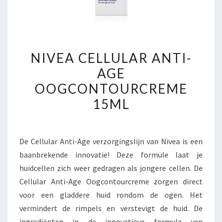
NIVEA
NIVEA CELLULAR ANTI-
CELLULAR
AGE
ANTI-
OOGCONTOURCREME
AGE
OOGCONTOURCREME
15ML
15ML
De Cellular Anti-Age verzorgingslijn van Nivea is een
baanbrekende innovatie! Deze formule laat je
huidcellen zich weer gedragen als jongere cellen. De
Cellular Anti-Age Oogcontourcreme zorgen direct
voor een gladdere huid rondom de ogen. Het
vermindert de rimpels en verstevigt de huid. De
ingrediënten in de innovatieve formule van