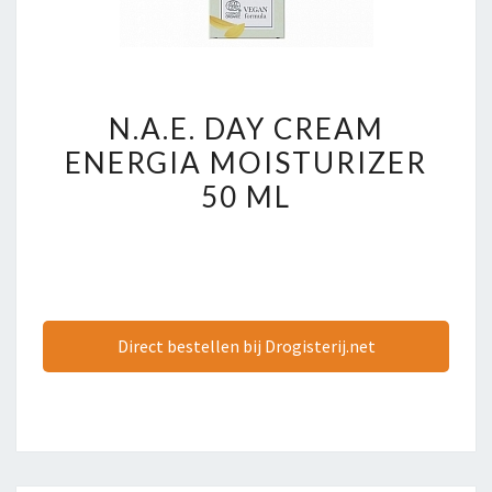
N.A.E.
N.A.E. DAY CREAM
DAY
ENERGIA MOISTURIZER
CREAM
50 ML
ENERGIA
MOISTURIZER
50
ML
Direct bestellen bij Drogisterij.net