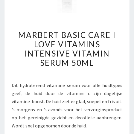
MARBERT
MARBERT BASIC CARE I
BASIC
LOVE VITAMINS
CARE
INTENSIVE VITAMIN
I
LOVE
SERUM 50ML
VITAMINS
INTENSIVE
VITAMIN
Dit hydraterend vitamine serum voor alle huidtypes
SERUM
geeft de huid door de vitamine c zijn dagelijse
50ML
vitamine-boost. De huid ziet er glad, soepel en fris uit.
’s morgens en ’s avonds voor het verzorginsproduct
op het gereinigde gezicht en decollete aanbrengen.
Wordt snel opgenomen door de huid.