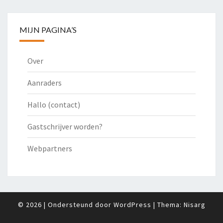
MIJN PAGINA’S
Over
Aanraders
Hallo (contact)
Gastschrijver worden?
Webpartners
© 2026
|
Ondersteund door
WordPress
|
Thema:
Nisarg