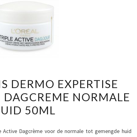
LOREAL
IS DERMO EXPERTISE
PARIS
VE DAGCREME NORMALE
DERMO
EXPERTISE
UID 50ML
TRIPLE
ACTIVE
DAGCREME
ple Active Dagcrème voor de normale tot gemengde huid