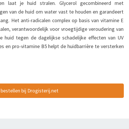
NORMALE
 en laat je huid stralen. Glycerol gecombineerd met
HUID
ogen van de huid om water vast te houden en garandeert
50ML
lang. Het anti-radicalen complex op basis van vitamine E
alen, verantwoordelijk voor vroegtijdige veroudering van
e huid tegen de dagelijkse schadelijke effecten van UV
es en pro-vitamine B5 helpt de huidbarrière te versterken
 bestellen bij Drogisterij.net