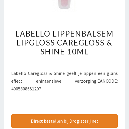
LABELLO
LABELLO LIPPENBALSEM
LIPPENBALSEM
LIPGLOSS CAREGLOSS &
LIPGLOSS
SHINE 10ML
CAREGLOSS
&
SHINE
Labello Caregloss & Shine geeft je lippen een glans
10ML
effect enintensieve verzorging.EANCODE:
4005808651207
Direct bestellen bij Drogisterij.net