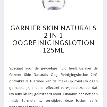
GARNIER
GARNIER SKIN NATURALS
SKIN
2 IN 1
NATURALS
OOGREINIGINGSLOTION
2
IN
125ML
1
OOGREINIGINGSLOTION
125ML
Speciaal voor de gevoelige huid heeft Garnier de
Garnier Skin Naturals Oog Reinigingslotion 2in1
ontwikkeld. Hiermee kan de make-up rond uw ogen
gemakkelijk, snel en effectief verwijderd zonder dat
uw huid hierbij geirriteerd raakt. Ondanks dat het een
milde formule is, verwijdert deze lotion zelfs
waterproof make-up.