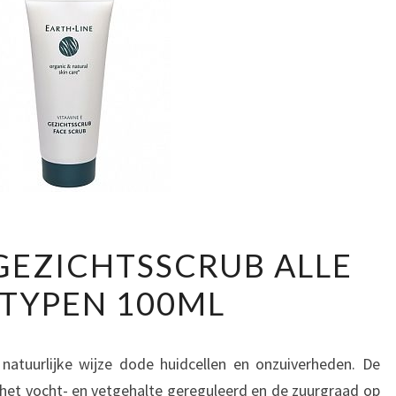
EARTH
 GEZICHTSSCRUB ALLE
LINE
TYPEN 100ML
GEZICHTSSCRUB
ALLE
HUIDTYPEN
natuurlijke wijze dode huidcellen en onzuiverheden. De
100ML
 het vocht- en vetgehalte gereguleerd en de zuurgraad op