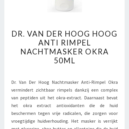
DR.
DR. VAN DER HOOG HOOG
VAN
ANTI RIMPEL
DER
NACHTMASKER OKRA
HOOG
HOOG
50ML
ANTI
RIMPEL
NACHTMASKER
Dr. Van Der Hoog Nachtmasker Anti-Rimpel Okra
OKRA
vermindert zichtbaar rimpels dankzij een complex
50ML
van peptiden uit het okra-extract. Daarnaast bevat
het okra extract antioxidanten die de huid
beschermen tegen vrije radicalen, die zorgen voor
vroegtijdige huidverhouding. Het masker is verrijkt
met glycerine, shea butter en allantoïne die de huid