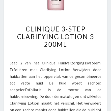
CLINIQUE
CLINIQUE 3-STEP
3-
CLARIFYING LOTION 3
STEP
200ML
CLARIFYING
LOTION
3
Stap 2 van het Clinique Huidverzorgingssysteem:
200ML
Exfoliëren met Clarifying Lotion Verwijdert dode
huidcellen aan het oppervlak van de gecombineerde
tot vette huid. De huid wordt zachter,
soepeler.Exfoliatie is de motor van de
huidvernieuwing. De door dermatologen ontwikkelde
Clarifying Lotion maakt het verschil. Het verwijdert
op een zachte manier dode huidcellen die de huid dof