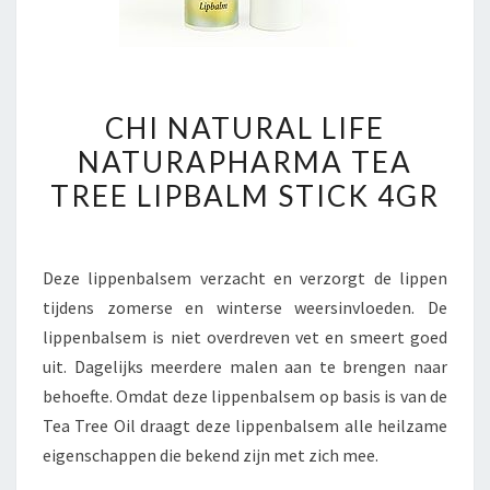
CHI
CHI NATURAL LIFE
NATURAL
NATURAPHARMA TEA
LIFE
TREE LIPBALM STICK 4GR
NATURAPHARMA
TEA
TREE
Deze lippenbalsem verzacht en verzorgt de lippen
LIPBALM
tijdens zomerse en winterse weersinvloeden. De
STICK
lippenbalsem is niet overdreven vet en smeert goed
4GR
uit. Dagelijks meerdere malen aan te brengen naar
behoefte. Omdat deze lippenbalsem op basis is van de
Tea Tree Oil draagt deze lippenbalsem alle heilzame
eigenschappen die bekend zijn met zich mee.