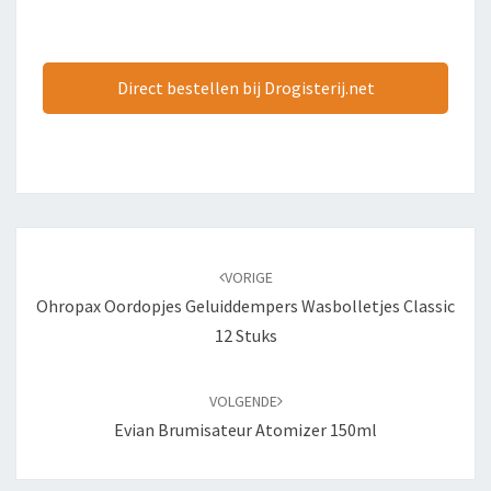
Direct bestellen bij Drogisterij.net
Bericht
navigatie
VORIGE
Ohropax Oordopjes Geluiddempers Wasbolletjes Classic
12 Stuks
VOLGENDE
Evian Brumisateur Atomizer 150ml