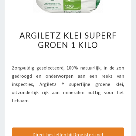
ARGILETZ
ARGILETZ KLEI SUPERF
KLEI
GROEN 1 KILO
SUPERF
GROEN
1
Zorgvuldig geselecteerd, 100% natuurlijk, in de zon
KILO
gedroogd en onderworpen aan een reeks van
inspecties, Argiletz ® superfijne groene klei,
uitzonderlijk rijk aan mineralen nuttig voor het
lichaam
Direct bestellen bij Drogisterij.net