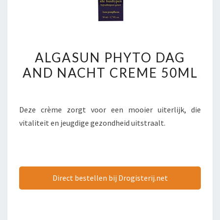
ALGASUN
ALGASUN PHYTO DAG
PHYTO
AND NACHT CREME 50ML
DAG
AND
NACHT
Deze crème zorgt voor een mooier uiterlijk, die
CREME
vitaliteit en jeugdige gezondheid uitstraalt.
50ML
Direct bestellen bij Drogisterij.net