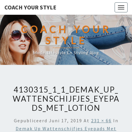
COACH YOUR STYLE
Togg
navig
COACH YOUR
STYLE
Mode, Lifestyle En Styling Blog
4130315_1_1_DEMAK_UP_
WATTENSCHIJFJES_EYEPA
DS_MET_LOTION
Gepubliceerd
Juni 17, 2019
At
231 × 66
In
Demak Up Wattenschijfjes Eyepads Met