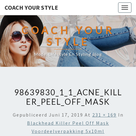
COACH YOUR STYLE
Togg
navig
COACH YOUR
STYLE
Mode, Lifestyle En Styling Blog
98639830_1_1_ACNE_KILL
ER_PEEL_OFF_MASK
Gepubliceerd
Juni 17, 2019
At
231 × 169
In
Blackhead Killer Peel Off Mask
Voordeelverpakking 5x10ml