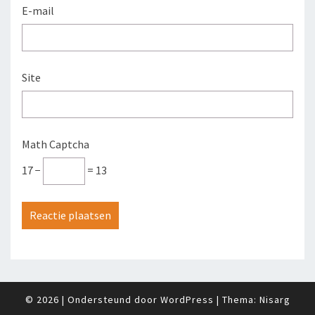
E-mail
Site
Math Captcha
17 −
= 13
© 2026
|
Ondersteund door
WordPress
|
Thema:
Nisarg