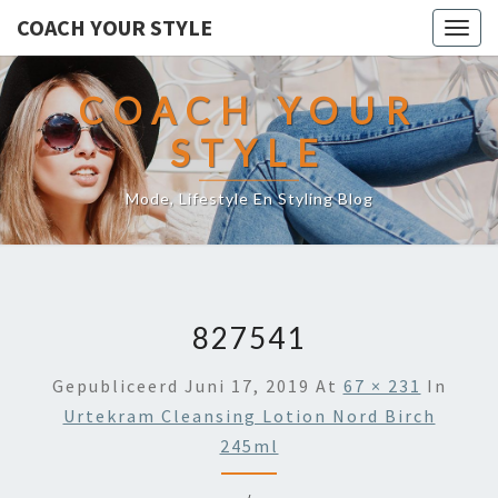
COACH YOUR STYLE
Togg
navig
COACH YOUR
STYLE
Mode, Lifestyle En Styling Blog
827541
Gepubliceerd
Juni 17, 2019
At
67 × 231
In
Urtekram Cleansing Lotion Nord Birch
245ml