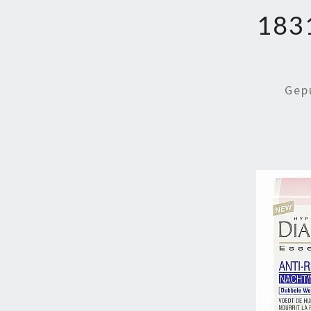
183
Gep