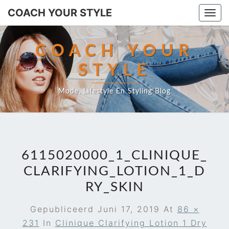
COACH YOUR STYLE
Togg
navi
COACH YOUR
STYLE
Mode, Lifestyle En Styling Blog
6115020000_1_CLINIQUE_
CLARIFYING_LOTION_1_D
RY_SKIN
Gepubliceerd
Juni 17, 2019
At
86 ×
231
In
Clinique Clarifying Lotion 1 Dry