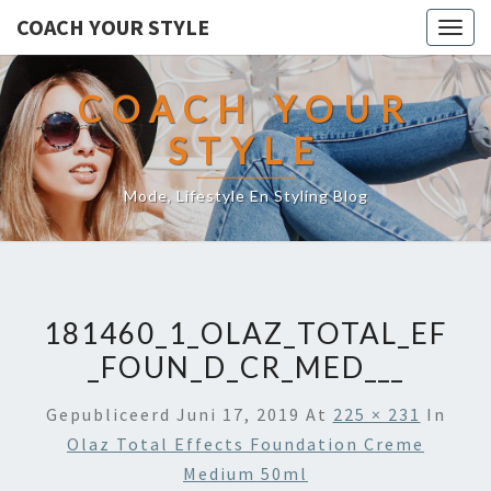
COACH YOUR STYLE
Togg
navig
COACH YOUR
STYLE
Mode, Lifestyle En Styling Blog
181460_1_OLAZ_TOTAL_EF
_FOUN_D_CR_MED___
Gepubliceerd
Juni 17, 2019
At
225 × 231
In
Olaz Total Effects Foundation Creme
Medium 50ml