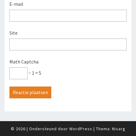
E-mail
Site
Math Captcha
− 1 = 5
© 2026
|
Ondersteund door
WordPress
|
Thema:
Nisarg