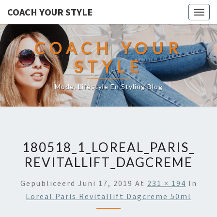
COACH YOUR STYLE
Togg
navig
COACH YOUR
STYLE
Mode, Lifestyle En Styling Blog
180518_1_LOREAL_PARIS_
REVITALLIFT_DAGCREME
Gepubliceerd
Juni 17, 2019
At
231 × 194
In
Loreal Paris Revitallift Dagcreme 50ml