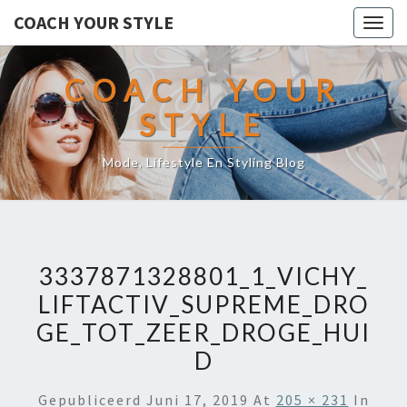
COACH YOUR STYLE
Togg
navig
COACH YOUR
STYLE
Mode, Lifestyle En Styling Blog
3337871328801_1_VICHY_
LIFTACTIV_SUPREME_DRO
GE_TOT_ZEER_DROGE_HUI
D
Gepubliceerd
Juni 17, 2019
At
205 × 231
In