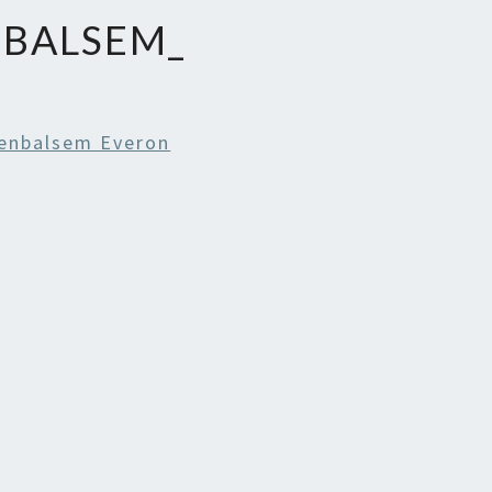
NBALSEM_
enbalsem Everon