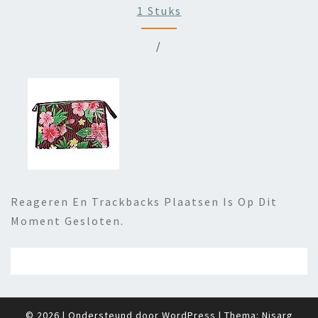
1 Stuks
/
Reageren En Trackbacks Plaatsen Is Op Dit
Moment Gesloten.
© 2026
|
Ondersteund door
WordPress
|
Thema:
Nisarg