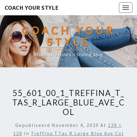
COACH YOUR STYLE
Togg
navig
COACH YOUR
STYLE
Mode, Lifestyle En Styling Blog
55_601_00_1_TREFFINA_T_
TAS_R_LARGE_BLUE_AVE_C
OL
Gepubliceerd
November 4, 2020
At
129 ×
129
In
Treffina T.tas R.large Blue Ave Col