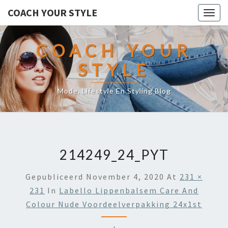
COACH YOUR STYLE
Togg
navig
COACH YOUR
STYLE
Mode, Lifestyle En Styling Blog
214249_24_PYT
Gepubliceerd
November 4, 2020
At
231 ×
231
In
Labello Lippenbalsem Care And
Colour Nude Voordeelverpakking 24x1st