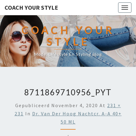
COACH YOUR STYLE
Togg
navig
COACH YOUR
STYLE
Mode, Lifestyle En Styling Blog
8711869710956_PYT
Gepubliceerd
November 4, 2020
At
231 ×
231
In
Dr. Van Der Hoog Nachtcr. A-A 40+
50 ML