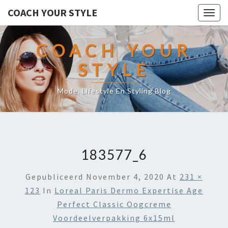
COACH YOUR STYLE
Togg
navig
COACH YOUR
STYLE
Mode, Lifestyle En Styling Blog
183577_6
Gepubliceerd
November 4, 2020
At
231 ×
123
In
Loreal Paris Dermo Expertise Age
Perfect Classic Oogcreme
Voordeelverpakking 6x15ml