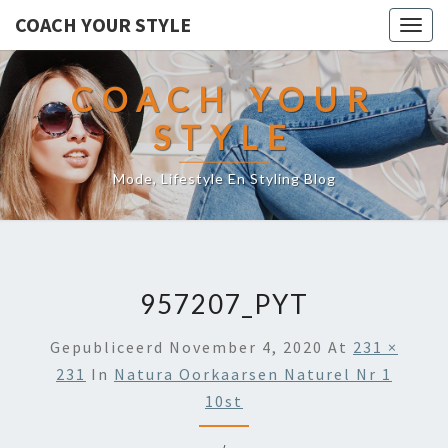
COACH YOUR STYLE
Togg
navig
COACH YOUR
STYLE
Mode, Lifestyle En Styling Blog
957207_PYT
Gepubliceerd
November 4, 2020
At
231 ×
231
In
Natura Oorkaarsen Naturel Nr 1
10st