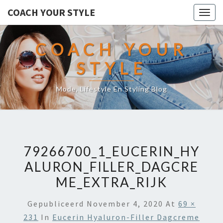
COACH YOUR STYLE
Togg
navig
COACH YOUR
STYLE
Mode, Lifestyle En Styling Blog
79266700_1_EUCERIN_HY
ALURON_FILLER_DAGCRE
ME_EXTRA_RIJK
Gepubliceerd
November 4, 2020
At
69 ×
231
In
Eucerin Hyaluron-Filler Dagcreme