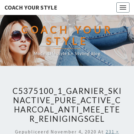
COACH YOUR STYLE
Togg
navig
COACH YOUR
STYLE
Mode, Lifestyle En Styling Blog
C5375100_1_GARNIER_SKI
NACTIVE_PURE_ACTIVE_C
HARCOAL_ANTI_MEE_ETE
R_REINIGINGSGEL
Gepubliceerd
November 4, 2020
At
231 ×