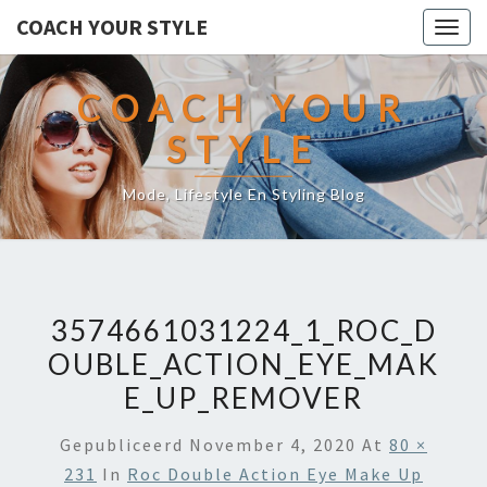
COACH YOUR STYLE
Togg
navig
COACH YOUR
STYLE
Mode, Lifestyle En Styling Blog
3574661031224_1_ROC_D
OUBLE_ACTION_EYE_MAK
E_UP_REMOVER
Gepubliceerd
November 4, 2020
At
80 ×
231
In
Roc Double Action Eye Make Up