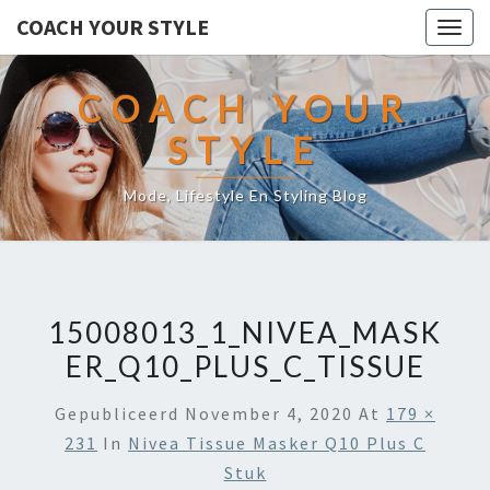
COACH YOUR STYLE
Togg
navig
COACH YOUR
STYLE
Mode, Lifestyle En Styling Blog
15008013_1_NIVEA_MASK
ER_Q10_PLUS_C_TISSUE
Gepubliceerd
November 4, 2020
At
179 ×
231
In
Nivea Tissue Masker Q10 Plus C
Stuk