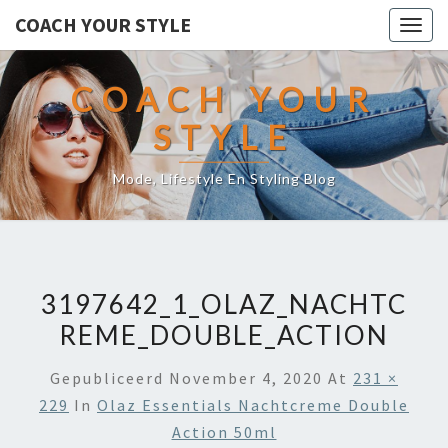
COACH YOUR STYLE
Togg
navig
COACH YOUR
STYLE
Mode, Lifestyle En Styling Blog
3197642_1_OLAZ_NACHTC
REME_DOUBLE_ACTION
Gepubliceerd
November 4, 2020
At
231 ×
229
In
Olaz Essentials Nachtcreme Double
Action 50ml