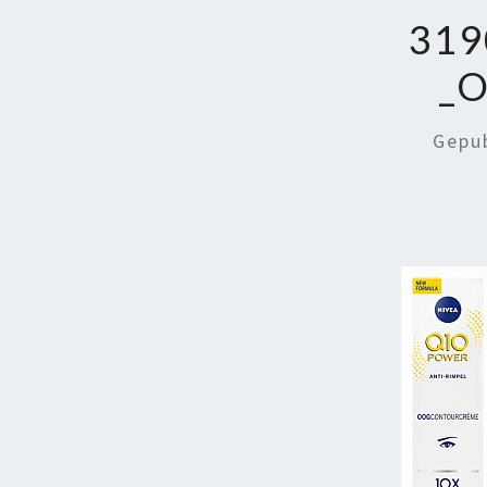
319
_
Gepu