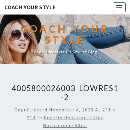
COACH YOUR STYLE
Togg
navig
COACH YOUR
STYLE
Mode, Lifestyle En Styling Blog
4005800026003_LOWRES1
-2
Gepubliceerd
November 4, 2020
At
231 ×
214
In
Eucerin Hyaluron-Filler
Nachtcreme 50ml