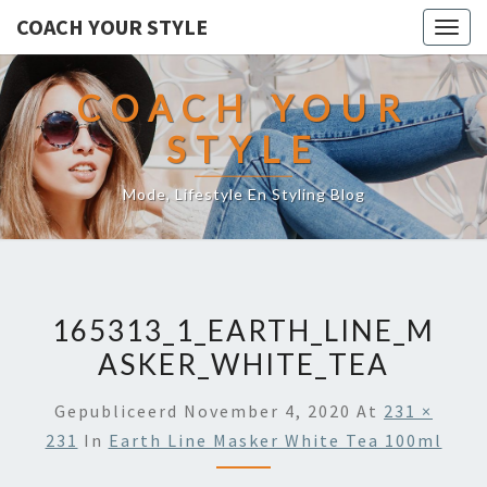
COACH YOUR STYLE
Togg
navig
COACH YOUR
STYLE
Mode, Lifestyle En Styling Blog
165313_1_EARTH_LINE_M
ASKER_WHITE_TEA
Gepubliceerd
November 4, 2020
At
231 ×
231
In
Earth Line Masker White Tea 100ml