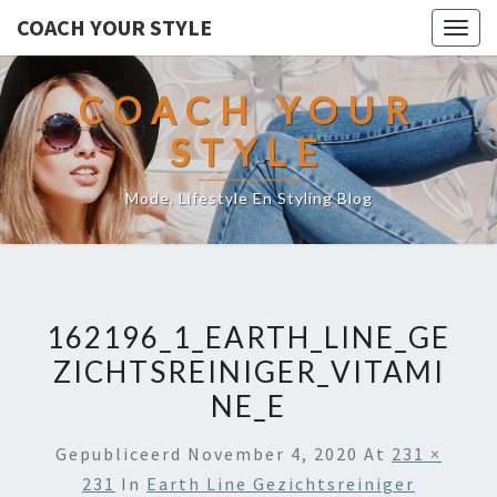
COACH YOUR STYLE
Togg
navig
COACH YOUR
STYLE
Mode, Lifestyle En Styling Blog
162196_1_EARTH_LINE_GE
ZICHTSREINIGER_VITAMI
NE_E
Gepubliceerd
November 4, 2020
At
231 ×
231
In
Earth Line Gezichtsreiniger