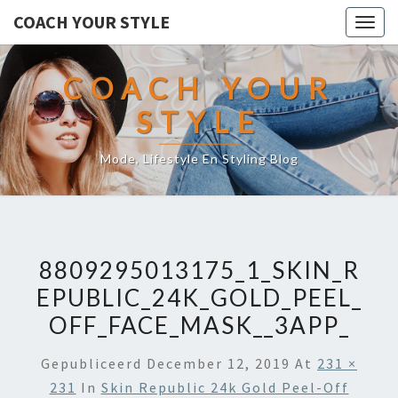
COACH YOUR STYLE
Togg
navig
COACH YOUR
STYLE
Mode, Lifestyle En Styling Blog
8809295013175_1_SKIN_R
EPUBLIC_24K_GOLD_PEEL_
OFF_FACE_MASK__3APP_
Gepubliceerd
December 12, 2019
At
231 ×
231
In
Skin Republic 24k Gold Peel-Off