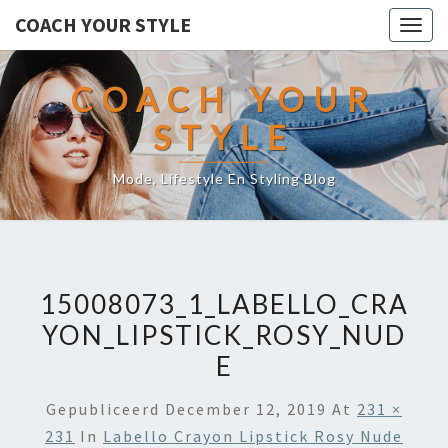
COACH YOUR STYLE
Togg
navig
COACH YOUR
STYLE
Mode, Lifestyle En Styling Blog
15008073_1_LABELLO_CRA
YON_LIPSTICK_ROSY_NUD
E
Gepubliceerd
December 12, 2019
At
231 ×
231
In
Labello Crayon Lipstick Rosy Nude