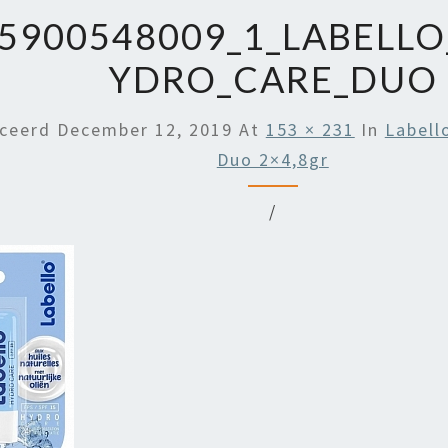
5900548009_1_LABELLO
YDRO_CARE_DUO
iceerd
December 12, 2019
At
153 × 231
In
Labell
Duo 2×4,8gr
/