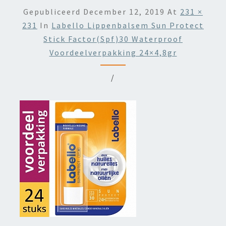
Gepubliceerd
December 12, 2019
At
231 ×
231
In
Labello Lippenbalsem Sun Protect
Stick Factor(spf)30 Waterproof
Voordeelverpakking 24×4,8gr
/