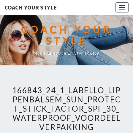
COACH YOUR STYLE
Togg
navig
COACH YOUR
STYLE
Mode, Lifestyle En Styling Blog
166843_24_1_LABELLO_LIP
PENBALSEM_SUN_PROTEC
T_STICK_FACTOR_SPF_30_
WATERPROOF_VOORDEEL
VERPAKKING