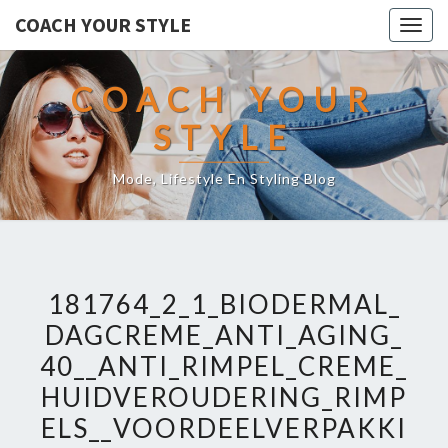
COACH YOUR STYLE
Togg
navig
COACH YOUR
STYLE
Mode, Lifestyle En Styling Blog
181764_2_1_BIODERMAL_
DAGCREME_ANTI_AGING_
40__ANTI_RIMPEL_CREME_
HUIDVEROUDERING_RIMP
ELS__VOORDEELVERPAKKI